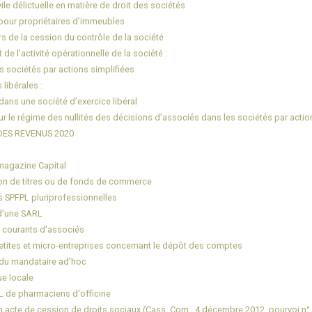
ile délictuelle en matière de droit des sociétés
e pour propriétaires d’immeubles
ors de la cession du contrôle de la société
de l’activité opérationnelle de la société :
 sociétés par actions simplifiées
libérales :
ans une société d’exercice libéral
r le régime des nullités des décisions d’associés dans les sociétés par action
DES REVENUS 2020
magazine Capital
ion de titres ou de fonds de commerce
s SPFPL pluriprofessionnelles
 d'une SARL
s courants d'associés
 petites et micro-entreprises concernant le dépôt des comptes
e du mandataire ad'hoc
ue locale
PL de pharmaciens d'officine
n acte de cession de droits sociaux (Cass. Com., 4 décembre 2012, pourvoi n°