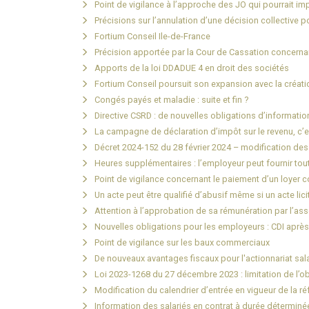
Point de vigilance à l’approche des JO qui pourrait impa
Précisions sur l’annulation d’une décision collective po
Fortium Conseil Ile-de-France
Précision apportée par la Cour de Cassation concernant
Apports de la loi DDADUE 4 en droit des sociétés
Fortium Conseil poursuit son expansion avec la créati
Congés payés et maladie : suite et fin ?
Directive CSRD : de nouvelles obligations d’information
La campagne de déclaration d’impôt sur le revenu, c’es
Décret 2024-152 du 28 février 2024 – modification des
Heures supplémentaires : l’employeur peut fournir to
Point de vigilance concernant le paiement d’un loyer 
Un acte peut être qualifié d’abusif même si un acte lici
Attention à l’approbation de sa rémunération par l’asso
Nouvelles obligations pour les employeurs : CDI aprè
Point de vigilance sur les baux commerciaux
De nouveaux avantages fiscaux pour l'actionnariat sala
Loi 2023-1268 du 27 décembre 2023 : limitation de l’o
Modification du calendrier d’entrée en vigueur de la r
Information des salariés en contrat à durée déterminée