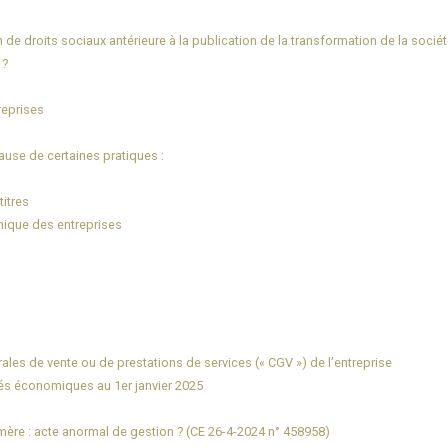
de droits sociaux antérieure à la publication de la transformation de la socié
 ?
reprises
ause de certaines pratiques :
titres
nique des entreprises
rales de vente ou de prestations de services (« CGV ») de l’entreprise
tés économiques au 1er janvier 2025
re : acte anormal de gestion ? (CE 26-4-2024 n° 458958)