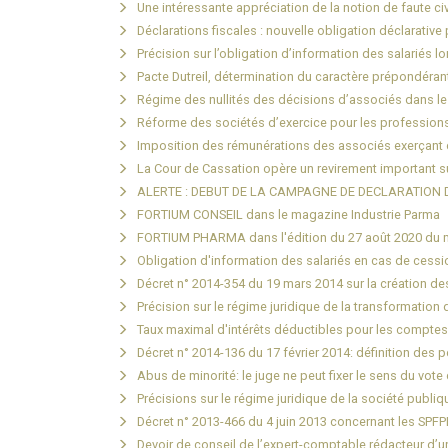
Une intéressante appréciation de la notion de faute civ
Déclarations fiscales : nouvelle obligation déclarativ
Précision sur l’obligation d’information des salariés l
Pacte Dutreil, détermination du caractère prépondérant 
Régime des nullités des décisions d’associés dans les
Réforme des sociétés d’exercice pour les professions 
Imposition des rémunérations des associés exerçant d
La Cour de Cassation opère un revirement important su
ALERTE : DEBUT DE LA CAMPAGNE DE DECLARATION 
FORTIUM CONSEIL dans le magazine Industrie Parma
FORTIUM PHARMA dans l'édition du 27 août 2020 du 
Obligation d'information des salariés en cas de cess
Décret n° 2014-354 du 19 mars 2014 sur la création de
Précision sur le régime juridique de la transformation
Taux maximal d'intérêts déductibles pour les compte
Décret n° 2014-136 du 17 février 2014: définition des
Abus de minorité: le juge ne peut fixer le sens du vot
Précisions sur le régime juridique de la société publiq
Décret n° 2013-466 du 4 juin 2013 concernant les SPF
Devoir de conseil de l’expert-comptable rédacteur d’u