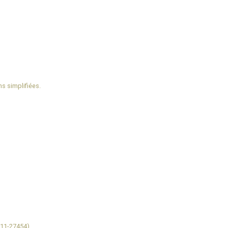
s simplifiées.
 11-27454).