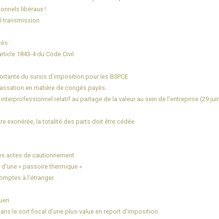
onnels libéraux !
il-transmission
ès :
’article 1843-4 du Code Civil
ortante du sursis d’imposition pour les BSPCE
 Cassation en matière de congés payés.
 interprofessionnel relatif au partage de la valeur au sein de l’entreprise (29 jui
e exonérée, la totalité des parts doit être cédée
es actes de cautionnement
 d’une « passoire thermique »
omptes à l’étranger.
ouen
s le sort fiscal d’une plus-value en report d’imposition