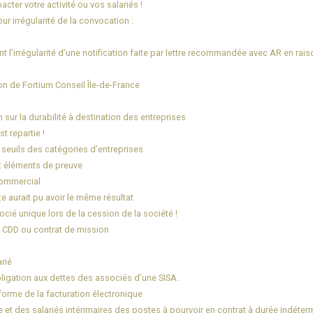
cter votre activité ou vos salariés !
ur irrégularité de la convocation :
 l’irrégularité d’une notification faite par lettre recommandée avec AR en ra
on de Fortium Conseil Île-de-France
 sur la durabilité à destination des entreprises
t repartie !
 seuils des catégories d’entreprises
ut éléments de preuve
commercial
te aurait pu avoir le même résultat
cié unique lors de la cession de la société !
s CDD ou contrat de mission
rié
bligation aux dettes des associés d’une SISA.
éforme de la facturation électronique
 et des salariés intérimaires des postes à pourvoir en contrat à durée indéterm