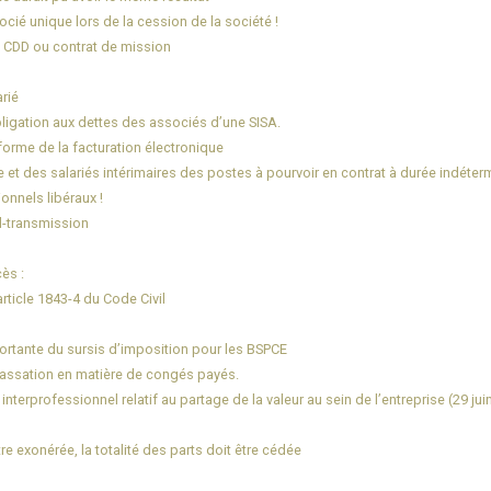
cié unique lors de la cession de la société !
s CDD ou contrat de mission
rié
bligation aux dettes des associés d’une SISA.
éforme de la facturation électronique
 et des salariés intérimaires des postes à pourvoir en contrat à durée indéterm
onnels libéraux !
il-transmission
ès :
’article 1843-4 du Code Civil
ortante du sursis d’imposition pour les BSPCE
 Cassation en matière de congés payés.
 interprofessionnel relatif au partage de la valeur au sein de l’entreprise (29 jui
e exonérée, la totalité des parts doit être cédée