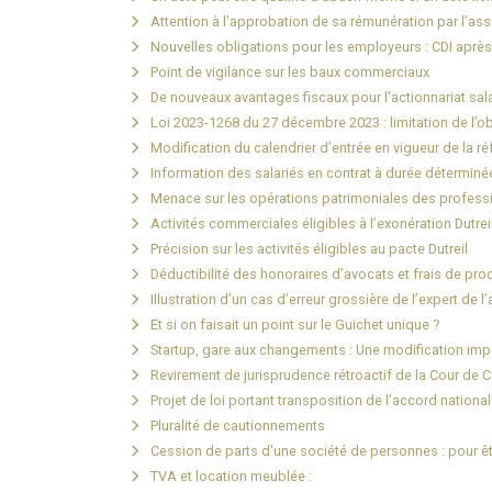
Attention à l’approbation de sa rémunération par l’asso
Nouvelles obligations pour les employeurs : CDI aprè
Point de vigilance sur les baux commerciaux
De nouveaux avantages fiscaux pour l'actionnariat sala
Loi 2023-1268 du 27 décembre 2023 : limitation de l’o
Modification du calendrier d’entrée en vigueur de la r
Information des salariés en contrat à durée déterminée
Menace sur les opérations patrimoniales des professi
Activités commerciales éligibles à l’exonération Dutre
Précision sur les activités éligibles au pacte Dutreil
Déductibilité des honoraires d’avocats et frais de proc
Illustration d’un cas d’erreur grossière de l’expert de l
Et si on faisait un point sur le Guichet unique ?
Startup, gare aux changements : Une modification imp
Revirement de jurisprudence rétroactif de la Cour de
Projet de loi portant transposition de l’accord national
Pluralité de cautionnements
Cession de parts d'une société de personnes : pour êtr
TVA et location meublée :