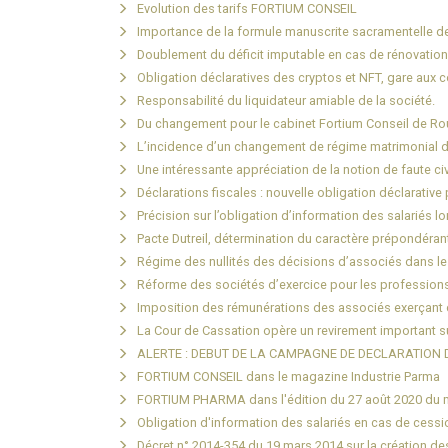
Evolution des tarifs FORTIUM CONSEIL
Importance de la formule manuscrite sacramentelle d
Doublement du déficit imputable en cas de rénovation
Obligation déclaratives des cryptos et NFT, gare aux c
Responsabilité du liquidateur amiable de la société.
Du changement pour le cabinet Fortium Conseil de R
L’incidence d’un changement de régime matrimonial dan
Une intéressante appréciation de la notion de faute civ
Déclarations fiscales : nouvelle obligation déclarativ
Précision sur l’obligation d’information des salariés l
Pacte Dutreil, détermination du caractère prépondérant 
Régime des nullités des décisions d’associés dans les
Réforme des sociétés d’exercice pour les professions 
Imposition des rémunérations des associés exerçant d
La Cour de Cassation opère un revirement important su
ALERTE : DEBUT DE LA CAMPAGNE DE DECLARATION 
FORTIUM CONSEIL dans le magazine Industrie Parma
FORTIUM PHARMA dans l'édition du 27 août 2020 du 
Obligation d'information des salariés en cas de cess
Décret n° 2014-354 du 19 mars 2014 sur la création de