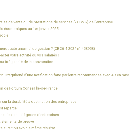
rales de vente ou de prestations de services (« CGV ») de l’entreprise
tés économiques au 1er janvier 2025
ssocié
re : acte anormal de gestion ? (CE 26-4-2024 n° 458958)
cter votre activité ou vos salariés !
ur irrégularité de la convocation :
 l’irrégularité d’une notification faite par lettre recommandée avec AR en ra
on de Fortium Conseil Île-de-France
 sur la durabilité à destination des entreprises
t repartie !
 seuils des catégories d’entreprises
ut éléments de preuve
te aurait pu avoir le même résultat