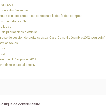
 d'une SARL
s courants d'associés
 petites et micro-entreprises concernant le dépôt des comptes
e du mandataire ad'hoc
ue locale
PL de pharmaciens d'officine
n acte de cession de droits sociaux (Cass. Com., 4 décembre 2012, pourvoi n°
entre associés
ture
a SA
compter du 1er janvier 2013
ions dans le capital des PME
olitique de confidentialité