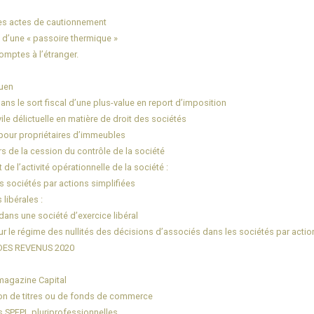
es actes de cautionnement
 d’une « passoire thermique »
omptes à l’étranger.
ouen
s le sort fiscal d’une plus-value en report d’imposition
ile délictuelle en matière de droit des sociétés
e pour propriétaires d’immeubles
ors de la cession du contrôle de la société
de l’activité opérationnelle de la société :
 sociétés par actions simplifiées
libérales :
ans une société d’exercice libéral
r le régime des nullités des décisions d’associés dans les sociétés par action
DES REVENUS 2020
magazine Capital
ion de titres ou de fonds de commerce
s SPFPL pluriprofessionnelles