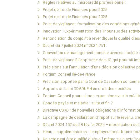
Règles relatives au microcrédit professionnel :
Projet de Loi de Finances pour 2025
Projet de Loi de Finances pour 2025
Point de vigilance : formalisation des conditions géné
Innovation : Expérimentation des Tribunaux des activi
Renonciation du conjoint à revendiquer la qualité d’a
Décret du 7 juillet 2024 n° 2024-751 :
Convention de management conclue avec sa société mè
Point de vigilance à l’approche des JO qui pourrait impa
Précisions sur l’annulation d’une décision collective po
Fortium Conseil Ile-de-France
Précision apportée par la Cour de Cassation concernant
Apports de la loi DDADUE 4 en droit des sociétés
Fortium Conseil poursuit son expansion avec la créati
Congés payés et maladie : suite et fin ?
Directive CSRD : de nouvelles obligations d’information
La campagne de déclaration d’impôt sur le revenu, c’es
Décret 2024-152 du 28 février 2024 – modification des
Heures supplémentaires : l’employeur peut fournir to
Un acte peut être qualifié d’abusif même si un acte lici