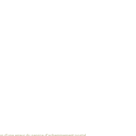
ison d’une erreur du service d’acheminement postal