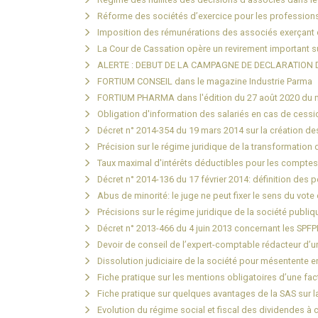
Réforme des sociétés d’exercice pour les professions 
Imposition des rémunérations des associés exerçant d
La Cour de Cassation opère un revirement important su
ALERTE : DEBUT DE LA CAMPAGNE DE DECLARATION 
FORTIUM CONSEIL dans le magazine Industrie Parma
FORTIUM PHARMA dans l'édition du 27 août 2020 du 
Obligation d'information des salariés en cas de cess
Décret n° 2014-354 du 19 mars 2014 sur la création de
Précision sur le régime juridique de la transformation
Taux maximal d'intérêts déductibles pour les compte
Décret n° 2014-136 du 17 février 2014: définition des
Abus de minorité: le juge ne peut fixer le sens du vot
Précisions sur le régime juridique de la société publiq
Décret n° 2013-466 du 4 juin 2013 concernant les SPF
Devoir de conseil de l’expert-comptable rédacteur d’u
Dissolution judiciaire de la société pour mésentente 
Fiche pratique sur les mentions obligatoires d’une fac
Fiche pratique sur quelques avantages de la SAS sur l
Evolution du régime social et fiscal des dividendes à 