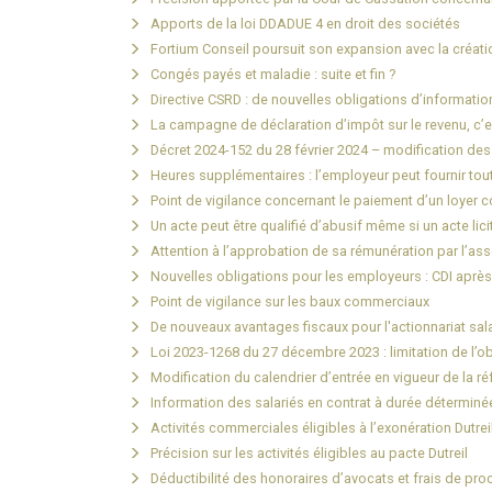
Apports de la loi DDADUE 4 en droit des sociétés
Fortium Conseil poursuit son expansion avec la créati
Congés payés et maladie : suite et fin ?
Directive CSRD : de nouvelles obligations d’information
La campagne de déclaration d’impôt sur le revenu, c’es
Décret 2024-152 du 28 février 2024 – modification des
Heures supplémentaires : l’employeur peut fournir to
Point de vigilance concernant le paiement d’un loyer 
Un acte peut être qualifié d’abusif même si un acte lici
Attention à l’approbation de sa rémunération par l’asso
Nouvelles obligations pour les employeurs : CDI aprè
Point de vigilance sur les baux commerciaux
De nouveaux avantages fiscaux pour l'actionnariat sala
Loi 2023-1268 du 27 décembre 2023 : limitation de l’o
Modification du calendrier d’entrée en vigueur de la r
Information des salariés en contrat à durée déterminée
Activités commerciales éligibles à l’exonération Dutre
Précision sur les activités éligibles au pacte Dutreil
Déductibilité des honoraires d’avocats et frais de proc