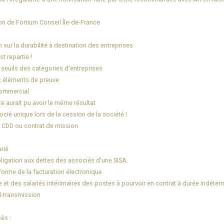
on de Fortium Conseil Île-de-France
 sur la durabilité à destination des entreprises
t repartie !
 seuils des catégories d’entreprises
ut éléments de preuve
commercial
te aurait pu avoir le même résultat
cié unique lors de la cession de la société !
s CDD ou contrat de mission
rié
bligation aux dettes des associés d’une SISA.
éforme de la facturation électronique
 et des salariés intérimaires des postes à pourvoir en contrat à durée indéterm
il-transmission
ès :