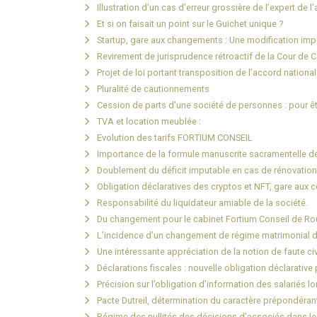
Illustration d’un cas d’erreur grossière de l’expert de l
Et si on faisait un point sur le Guichet unique ?
Startup, gare aux changements : Une modification imp
Revirement de jurisprudence rétroactif de la Cour de
Projet de loi portant transposition de l’accord national
Pluralité de cautionnements
Cession de parts d'une société de personnes : pour êtr
TVA et location meublée :
Evolution des tarifs FORTIUM CONSEIL
Importance de la formule manuscrite sacramentelle d
Doublement du déficit imputable en cas de rénovation
Obligation déclaratives des cryptos et NFT, gare aux c
Responsabilité du liquidateur amiable de la société.
Du changement pour le cabinet Fortium Conseil de R
L’incidence d’un changement de régime matrimonial dan
Une intéressante appréciation de la notion de faute civ
Déclarations fiscales : nouvelle obligation déclarativ
Précision sur l’obligation d’information des salariés l
Pacte Dutreil, détermination du caractère prépondérant 
Régime des nullités des décisions d’associés dans les