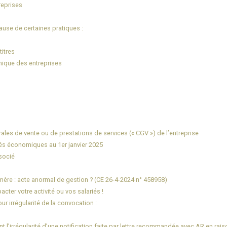
reprises
ause de certaines pratiques :
titres
nique des entreprises
rales de vente ou de prestations de services (« CGV ») de l’entreprise
tés économiques au 1er janvier 2025
ssocié
re : acte anormal de gestion ? (CE 26-4-2024 n° 458958)
cter votre activité ou vos salariés !
ur irrégularité de la convocation :
 l’irrégularité d’une notification faite par lettre recommandée avec AR en ra