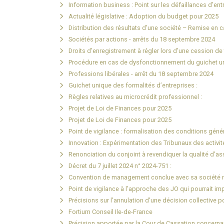
Information business : Point sur les défaillances d’ent
Actualité législative : Adoption du budget pour 2025
Distribution des résultats d’une société – Remise en c
Sociétés par actions - arrêts du 18 septembre 2024
Droits d’enregistrement à régler lors d’une cession de 
Procédure en cas de dysfonctionnement du guichet u
Professions libérales - arrêt du 18 septembre 2024
Guichet unique des formalités d’entreprises :
Règles relatives au microcrédit professionnel :
Projet de Loi de Finances pour 2025
Projet de Loi de Finances pour 2025
Point de vigilance : formalisation des conditions géné
Innovation : Expérimentation des Tribunaux des activi
Renonciation du conjoint à revendiquer la qualité d’a
Décret du 7 juillet 2024 n° 2024-751 :
Convention de management conclue avec sa société mè
Point de vigilance à l’approche des JO qui pourrait impa
Précisions sur l’annulation d’une décision collective po
Fortium Conseil Ile-de-France
Précision apportée par la Cour de Cassation concernant