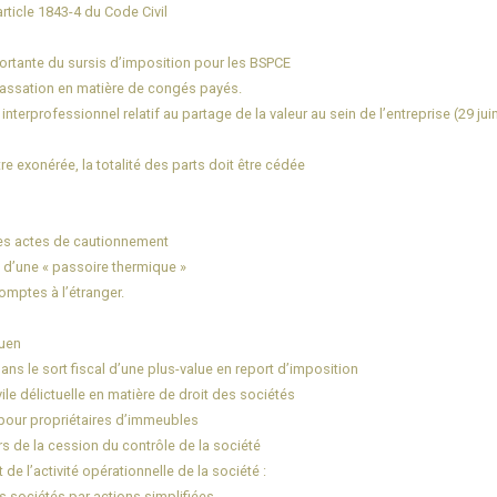
’article 1843-4 du Code Civil
ortante du sursis d’imposition pour les BSPCE
 Cassation en matière de congés payés.
 interprofessionnel relatif au partage de la valeur au sein de l’entreprise (29 jui
e exonérée, la totalité des parts doit être cédée
es actes de cautionnement
 d’une « passoire thermique »
omptes à l’étranger.
ouen
s le sort fiscal d’une plus-value en report d’imposition
ile délictuelle en matière de droit des sociétés
e pour propriétaires d’immeubles
ors de la cession du contrôle de la société
de l’activité opérationnelle de la société :
 sociétés par actions simplifiées