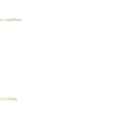
s simplifiées.
 11-27454).