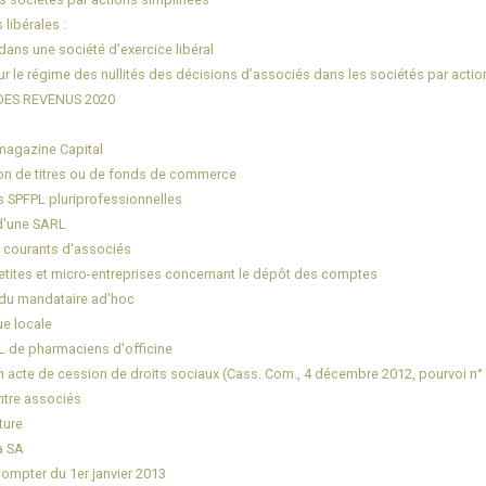
libérales :
ans une société d’exercice libéral
r le régime des nullités des décisions d’associés dans les sociétés par action
DES REVENUS 2020
magazine Capital
ion de titres ou de fonds de commerce
s SPFPL pluriprofessionnelles
 d'une SARL
s courants d'associés
 petites et micro-entreprises concernant le dépôt des comptes
e du mandataire ad'hoc
ue locale
PL de pharmaciens d'officine
n acte de cession de droits sociaux (Cass. Com., 4 décembre 2012, pourvoi n°
entre associés
ture
a SA
compter du 1er janvier 2013